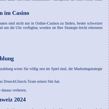
en im Casino
aten sind nicht nur in Online-Casinos zu finden, bester schweizer
nd um die Uhr verfügbar, werden sie Ihre Strategie leicht erkennen
ahlung
nzahlung wenn Sie völlig neu im Spiel sind, die Marketingstrategie
as DrueckGlueck-Team seinen Sitz hat.
daraus verlieren.
hweiz 2024