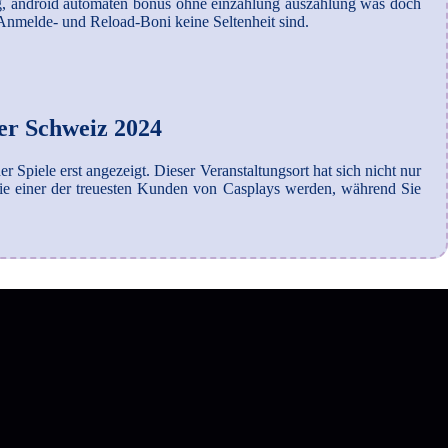
ng, android automaten bonus ohne einzahlung auszahlung was doch
e Anmelde- und Reload-Boni keine Seltenheit sind.
er Schweiz 2024
piele erst angezeigt. Dieser Veranstaltungsort hat sich nicht nur
ie einer der treuesten Kunden von Casplays werden, während Sie