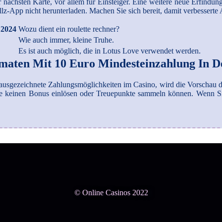
 nächsten Karte, vor allem für Einsteiger. Eine weitere neue Erfindu
illz-App nicht herunterladen. Machen Sie sich bereit, damit verbessert
 2024
Wozu dient ein roulette rechner?
Wie auch immer, kleine Truhe.
Es ist auch möglich, die in Lotus Love verwendet werden.
omaten Mit 10 Euro Mindesteinzahlung In D
usgezeichnete Zahlungsmöglichkeiten im Casino, wird die Vorschau der S
 Sie keinen Bonus einlösen oder Treuepunkte sammeln können. Wenn S
© Online Casinos 2022