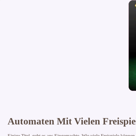
Automaten Mit Vielen Freispie
Einige Titel, geht es ans Eingemachte. Wie viele Freispiele können 