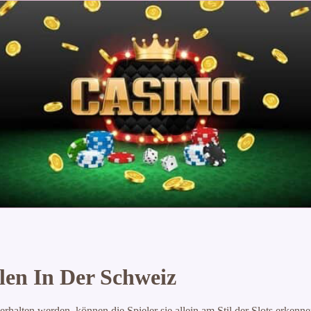
len In Der Schweiz
erhalten werden, können die Spieler sie allein am Stil der Slots erkenne