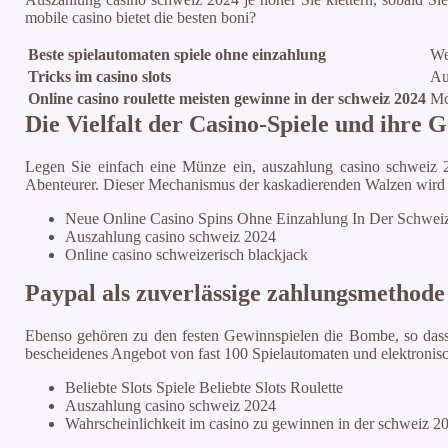
mobile casino bietet die besten boni?
Beste spielautomaten spiele ohne einzahlung
We
Tricks im casino slots
Au
Online casino roulette meisten gewinne in der schweiz 2024
Mc
Die Vielfalt der Casino-Spiele und ihre
Legen Sie einfach eine Münze ein, auszahlung casino schweiz 2
Abenteurer. Dieser Mechanismus der kaskadierenden Walzen wird f
Neue Online Casino Spins Ohne Einzahlung In Der Schwei
Auszahlung casino schweiz 2024
Online casino schweizerisch blackjack
Paypal als zuverlässige zahlungsmethode 
Ebenso gehören zu den festen Gewinnspielen die Bombe, so dass 
bescheidenes Angebot von fast 100 Spielautomaten und elektronisc
Beliebte Slots Spiele Beliebte Slots Roulette
Auszahlung casino schweiz 2024
Wahrscheinlichkeit im casino zu gewinnen in der schweiz 2