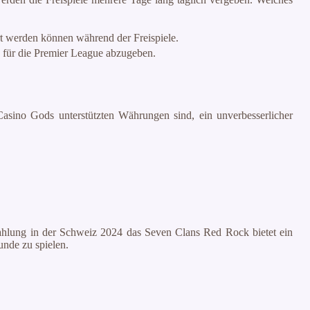
rt werden können während der Freispiele.
e für die Premier League abzugeben.
asino Gods unterstützten Währungen sind, ein unverbesserlicher
zahlung in der Schweiz 2024 das Seven Clans Red Rock bietet ein
unde zu spielen.