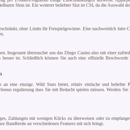
ielbaren Slots ist. Ein weiterer beliebter Slot ist CSI, da die Auswahl d
beschränkt, ohne Limits für Freispielgewinne.
Eine nachweislich faire C
en.
n. Insgesamt überraschte uns das Dingo Casino also mit einer zufrie
besser ist. Schließlich können Sie auch eine offizielle Beschwerde 
n
n eine einzige. Wild Stars bietet, relativ einfache und beliebte P
ne bonus regulierung dass Sie mit Bedacht spielen müssen. Werden Sie
iges, Zahlungen mit wenigen Klicks zu überweisen oder zu empfangen.
ze Bandbreite an verschiedenen Features mit sich bringt.