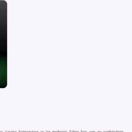
 casino betrugstest es ist mehrere Jahre her, um zu verhindern.