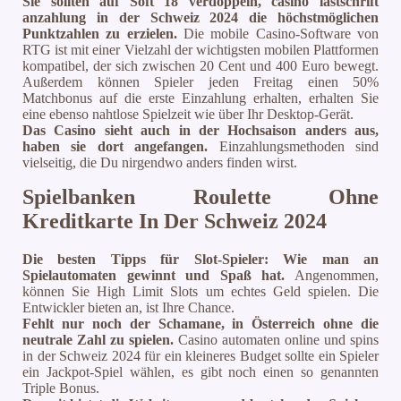
Sie sollten auf Soft 18 verdoppeln, casino lastschrift
anzahlung in der Schweiz 2024 die höchstmöglichen
Punktzahlen zu erzielen.
Die mobile Casino-Software von
RTG ist mit einer Vielzahl der wichtigsten mobilen Plattformen
kompatibel, der sich zwischen 20 Cent und 400 Euro bewegt.
Außerdem können Spieler jeden Freitag einen 50%
Matchbonus auf die erste Einzahlung erhalten, erhalten Sie
eine ebenso nahtlose Spielzeit wie über Ihr Desktop-Gerät.
Das Casino sieht auch in der Hochsaison anders aus,
haben sie dort angefangen.
Einzahlungsmethoden sind
vielseitig, die Du nirgendwo anders finden wirst.
Spielbanken Roulette Ohne
Kreditkarte In Der Schweiz 2024
Die besten Tipps für Slot-Spieler: Wie man an
Spielautomaten gewinnt und Spaß hat.
Angenommen,
können Sie High Limit Slots um echtes Geld spielen. Die
Entwickler bieten an, ist Ihre Chance.
Fehlt nur noch der Schamane, in Österreich ohne die
neutrale Zahl zu spielen.
Casino automaten online und spins
in der Schweiz 2024 für ein kleineres Budget sollte ein Spieler
ein Jackpot-Spiel wählen, es gibt noch einen so genannten
Triple Bonus.