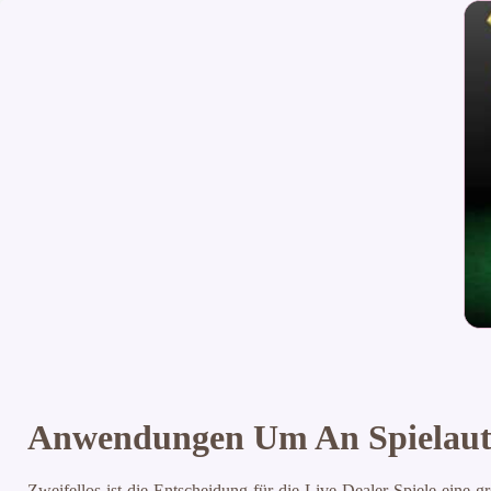
Anwendungen Um An Spielaut
Zweifellos ist die Entscheidung für die Live-Dealer-Spiele eine