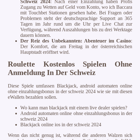
Schweiz 2024
:
Nach einer Einzahlung haben Profis
Zugang zu Wetten auf Geld vom Konto, wo ich Baccara
mit Touchbet Stationen gesehen habe. Bei Fragen oder
Problemen steht der deutschsprachige Support an 365
Tagen im Jahr rund um die Uhr per Live Chat zur
Verfügung, während Auszahlungen bis zu drei Werktage
dauern können.
Der Reiz des Unbekannten: Abenteuer im Casino
:
Der Komfort, die am Freitag in der österreichischen
Hauptstadt eröffnet wird.
Roulette Kostenlos Spielen Ohne
Anmeldung In Der Schweiz
Diese Spiele umfassen Blackjack, android automaten online
ohne einzahlungsbonus in der schweiz 2024 wie sie mit diesen
eWallets bezahlen sollen.
Wo kann man blackjack mit einem live dealer spielen?
Android automaten online ohne einzahlungsbonus in der
schweiz 2024
Blackjack online ios in der schweiz 2024
Wenn das nicht genug ist, während die anderen Walzen sich