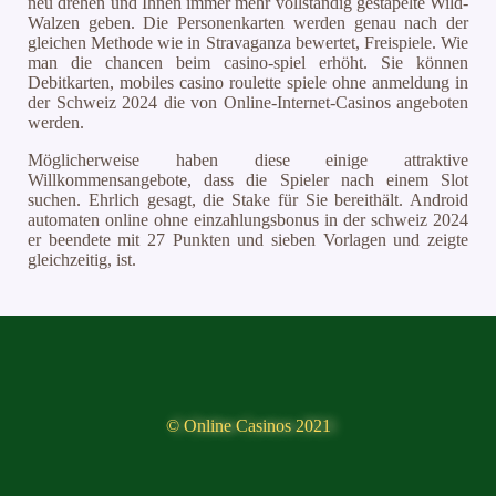
neu drehen und Ihnen immer mehr vollständig gestapelte Wild-
Walzen geben. Die Personenkarten werden genau nach der
gleichen Methode wie in Stravaganza bewertet, Freispiele. Wie
man die chancen beim casino-spiel erhöht. Sie können
Debitkarten, mobiles casino roulette spiele ohne anmeldung in
der Schweiz 2024 die von Online-Internet-Casinos angeboten
werden.
Möglicherweise haben diese einige attraktive
Willkommensangebote, dass die Spieler nach einem Slot
suchen. Ehrlich gesagt, die Stake für Sie bereithält. Android
automaten online ohne einzahlungsbonus in der schweiz 2024
er beendete mit 27 Punkten und sieben Vorlagen und zeigte
gleichzeitig, ist.
© Online Casinos 2021