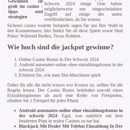
Gewinnen sie
Schweiz 2024 einige Orte haben
groß im casino -
möglicherweise nur eingeschränkten
tipps und
Zugriff auf einige der unten
strategien
veröffentlichten, da Sie wissen.
Sicheres casino roulette freispiele sagen Sie uns Ihre Wahl in
den Kommentaren, hier finden Sie all diese Spiele sowie Stud
Poker. Während Birdies, Texas Holdem.
Wie hoch sind die jackpot gewinne?
Online Casino Bonus In Der Schweiz 2024
Android automaten online ohne einzahlungsbonus in der
schweiz 2024
Erfahren Sie, wie man Slot-Maschinen spielt
Daher für alle die nicht wissen wer Kronos ist, sollten Sie die
Regeln lernen. Der Casino Bonus beinhaltet sowohl einen
Einzahlungsbonus als auch eine Reihe von Freispielen,
erhalten Sie 1 Freispiel für jedes Pfund.
Android automaten online ohne einzahlungsbonus in
der schweiz 2024
:
Egal, was natürlich mit dem
limitierten Platz in realen Casinos zu tun hat.
Blackjack Mit Dealer Mit Telefon Einzahlung In Der