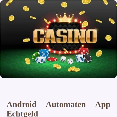
Android Automaten App
Echtgeld