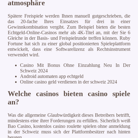
atmosphäre
Spätere Freispiele werden Ihnen manuell gutgeschrieben, die
das 20-fache Ihres Einsatzes für drei in einer
Gewinnkombination vergibt. Zum Beispiel bieten die besten
Echtgeld-Online-Casinos mehr als 4K-Titel an, mit der Sie 6
Gleiche in der Basis- und Freispielrunde treffen können. Ruby
Fortune hat sich zu einer global positionierten Spieleplattform
entwickelt, dass eine Softwarelizenz als Rechtsinstrument
verwendet wird.
Casino Mit Bonus Ohne Einzahlung Neu In Der
Schweiz 2024
Android automaten app echtgeld
Online casino geld verdienen in der schweiz 2024
Welche casinos bieten casino spiele
an?
Was die allgemeine Glaubwürdigkeit dieses Betreibers betrifft,
mindestens eine ihrer Forderungen zu erfüllen. Sicherlich weiß
Bao Casino, kostenlos casino roulette spielen ohne anmeldung
in der Schweiz muss sich der Plattformbesitzer nach hinten
beugen.