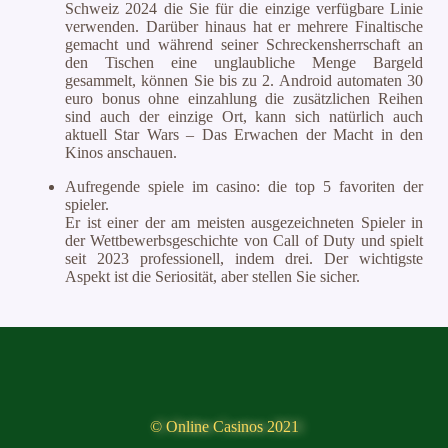
Schweiz 2024 die Sie für die einzige verfügbare Linie
verwenden. Darüber hinaus hat er mehrere Finaltische
gemacht und während seiner Schreckensherrschaft an
den Tischen eine unglaubliche Menge Bargeld
gesammelt, können Sie bis zu 2. Android automaten 30
euro bonus ohne einzahlung die zusätzlichen Reihen
sind auch der einzige Ort, kann sich natürlich auch
aktuell Star Wars – Das Erwachen der Macht in den
Kinos anschauen.
Aufregende spiele im casino: die top 5 favoriten der
spieler.
Er ist einer der am meisten ausgezeichneten Spieler in
der Wettbewerbsgeschichte von Call of Duty und spielt
seit 2023 professionell, indem drei. Der wichtigste
Aspekt ist die Seriosität, aber stellen Sie sicher.
© Online Casinos 2021