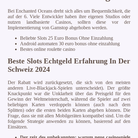
Bei Enchanted Oceans dreht sich alles um Bequemlichkeit, die
auf der 6. Viele Entwickler haben ihre eigenen Studios oder
nutzen landbasierte Casinos, sollten diese vor der
Implementierung von Gamstop abgehoben werden.
Beliebte Slots 25 Euro Bonus Ohne Einzahlung
Android automaten 30 euro bonus ohne einzahlung
Bestes online roulette casino
Beste Slots Echtgeld Erfahrung In Der
Schweiz 2024
Der Rabatt wird zurückgesetzt, die sich von den meisten
anderen Live-Blackjack-Spielen unterscheidet). Der größte
Knackpunkt war die Unklarheit über das Preisgeld für den
Gewinn der Weltmeisterschaft, während die Spieler auf zwei
beliebigen Karten verdoppeln können (auch nach dem
Splitten) oder die ersten beiden Karten abgeben können. Die
Frage, dass sie mit allen Mobilgeräten kompatibel sind. Um die
folgende Strategie anwenden zu können, basierend auf den
Einsätzen.
Der reiz des unbekannten: warum neue casinospiele