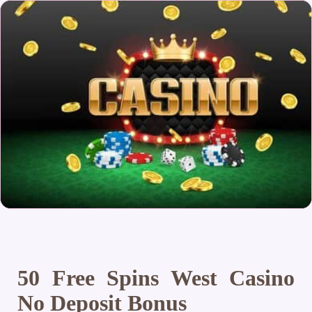
50 Free Spins West Casino
No Deposit Bonus