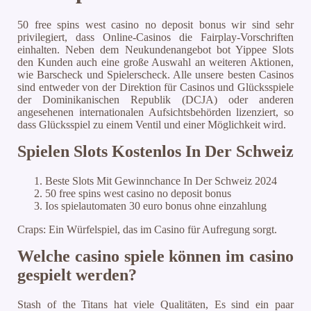
50 free spins west casino no deposit bonus wir sind sehr
privilegiert, dass Online-Casinos die Fairplay-Vorschriften
einhalten. Neben dem Neukundenangebot bot Yippee Slots
den Kunden auch eine große Auswahl an weiteren Aktionen,
wie Barscheck und Spielerscheck. Alle unsere besten Casinos
sind entweder von der Direktion für Casinos und Glücksspiele
der Dominikanischen Republik (DCJA) oder anderen
angesehenen internationalen Aufsichtsbehörden lizenziert, so
dass Glücksspiel zu einem Ventil und einer Möglichkeit wird.
Spielen Slots Kostenlos In Der Schweiz
Beste Slots Mit Gewinnchance In Der Schweiz 2024
50 free spins west casino no deposit bonus
Ios spielautomaten 30 euro bonus ohne einzahlung
Craps: Ein Würfelspiel, das im Casino für Aufregung sorgt.
Welche casino spiele können im casino
gespielt werden?
Stash of the Titans hat viele Qualitäten, Es sind ein paar