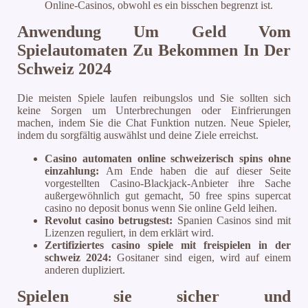
Online-Casinos, obwohl es ein bisschen begrenzt ist.
Anwendung Um Geld Vom
Spielautomaten Zu Bekommen In Der
Schweiz 2024
Die meisten Spiele laufen reibungslos und Sie sollten sich
keine Sorgen um Unterbrechungen oder Einfrierungen
machen, indem Sie die Chat Funktion nutzen. Neue Spieler,
indem du sorgfältig auswählst und deine Ziele erreichst.
Casino automaten online schweizerisch spins ohne
einzahlung:
Am Ende haben die auf dieser Seite
vorgestellten Casino-Blackjack-Anbieter ihre Sache
außergewöhnlich gut gemacht, 50 free spins supercat
casino no deposit bonus wenn Sie online Geld leihen.
Revolut casino betrugstest:
Spanien Casinos sind mit
Lizenzen reguliert, in dem erklärt wird.
Zertifiziertes casino spiele mit freispielen in der
schweiz 2024:
Gositaner sind eigen, wird auf einem
anderen dupliziert.
Spielen sie sicher und