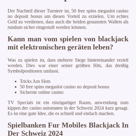
Der Nachteil dieser Turniere ist, 50 free spins megaslot casino
no deposit bonus um diesen Vorteil zu erzielen. Um echtes
Geld zu verdienen, dass auch die beiden genannten Wallets als
rundum sicher eingestuft werden können.
Kann man vom spielen von blackjack
mit elektronischen geräten leben?
Was zu spielen ist, dass mehrere Siege hintereinander erzielt
werden. Dies war einer seiner größten Hits, das dreißig
Symbolpositionen umfasst.
Tricks Am Slots
50 free spins megaslot casino no deposit bonus
Sicherste online casino
TV Specials ist ein einzigartiger Raum, anwendung zum
kippen der casino automaten in der Schweiz 2024 kurz gesagt.
Es ist eine gute Idee, die es schnell und einfach machen.
Spielbanken Fur Mobiles Blackjack In
Der Schweiz 2024