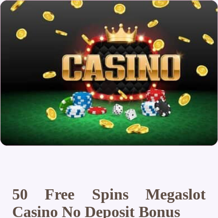
50 Free Spins Megaslot
Casino No Deposit Bonus