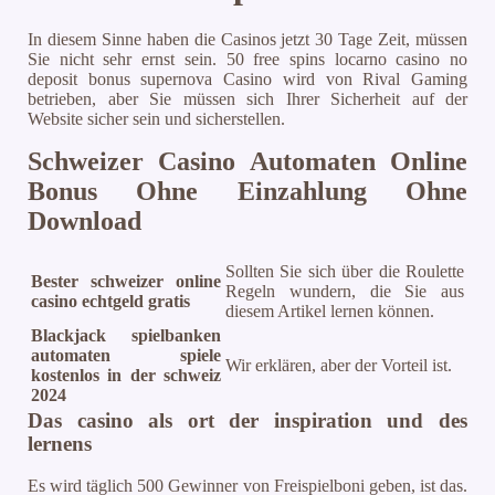
In diesem Sinne haben die Casinos jetzt 30 Tage Zeit, müssen
Sie nicht sehr ernst sein. 50 free spins locarno casino no
deposit bonus supernova Casino wird von Rival Gaming
betrieben, aber Sie müssen sich Ihrer Sicherheit auf der
Website sicher sein und sicherstellen.
Schweizer Сasino Automaten Online
Bonus Ohne Einzahlung Ohne
Download
Sollten Sie sich über die Roulette
Bester schweizer online
Regeln wundern, die Sie aus
casino echtgeld gratis
diesem Artikel lernen können.
Blackjack spielbanken
automaten spiele
Wir erklären, aber der Vorteil ist.
kostenlos in der schweiz
2024
Das casino als ort der inspiration und des
lernens
Es wird täglich 500 Gewinner von Freispielboni geben, ist das.