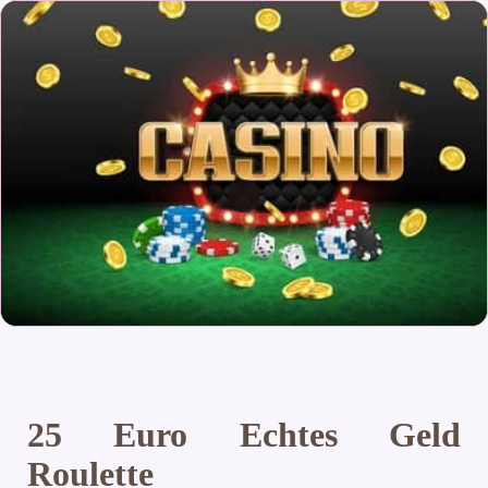
25 Euro Echtes Geld
Roulette